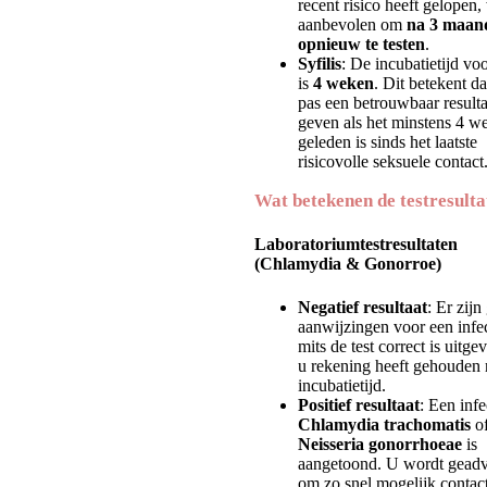
recent risico heeft gelopen,
aanbevolen om
na 3 maan
opnieuw te testen
.
Syfilis
: De incubatietijd voo
is
4 weken
. Dit betekent da
pas een betrouwbaar result
geven als het minstens 4 w
geleden is sinds het laatste
risicovolle seksuele contact
Wat betekenen de testresult
Laboratoriumtestresultaten
(Chlamydia & Gonorroe)
Negatief resultaat
: Er zijn
aanwijzingen voor een infec
mits de test correct is uitge
u rekening heeft gehouden 
incubatietijd.
Positief resultaat
: Een infe
Chlamydia trachomatis
o
Neisseria gonorrhoeae
is
aangetoond. U wordt geadv
om zo snel mogelijk contact