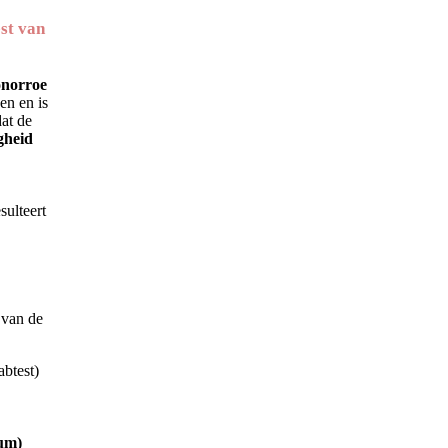
st van
norroe
en en is
dat de
gheid
sulteert
e van de
abtest)
dum)