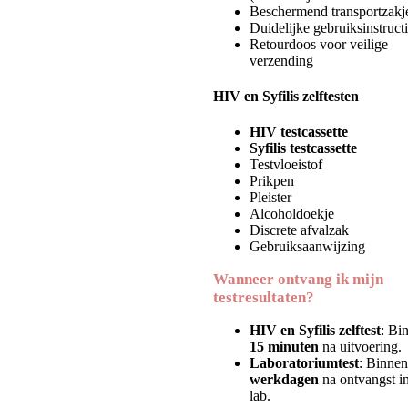
Beschermend transportzakj
Duidelijke gebruiksinstruct
Retourdoos voor veilige
verzending
HIV en Syfilis zelftesten
HIV testcassette
Syfilis testcassette
Testvloeistof
Prikpen
Pleister
Alcoholdoekje
Discrete afvalzak
Gebruiksaanwijzing
Wanneer ontvang ik mijn
testresultaten?
HIV en Syfilis zelftest
: Bi
15 minuten
na uitvoering.
Laboratoriumtest
: Binne
werkdagen
na ontvangst in
lab.