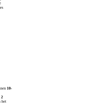
e
ies
nnen
10-
n
2
 het