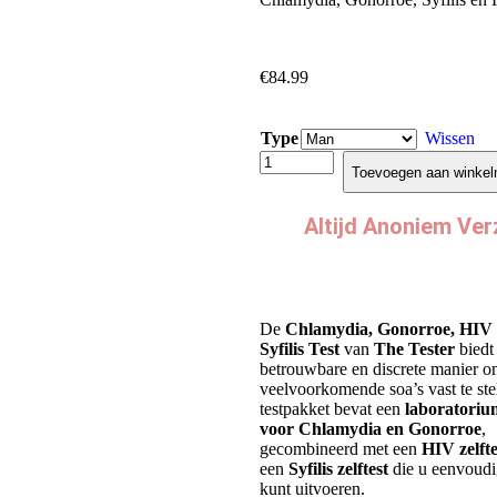
€
84.99
Type
Wissen
Toevoegen aan winke
Altijd Anoniem Ve
De
Chlamydia, Gonorroe, HIV
Syfilis Test
van
The Tester
biedt
betrouwbare en discrete manier o
veelvoorkomende soa’s vast te stel
testpakket bevat een
laboratoriu
voor Chlamydia en Gonorroe
,
gecombineerd met een
HIV zelfte
een
Syfilis zelftest
die u eenvoudi
kunt uitvoeren.