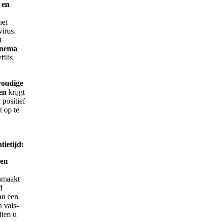
 en
het
irus.
t
onema
filis
voudige
en
krijgt
 positief
t op te
ietijd:
ken
nmaakt
d
an een
n vals-
dien u