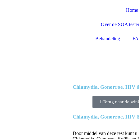
Home
Over de SOA teste
Behandeling
F
Chlamydia, Gonorroe, HIV & 
Terug naar de win
Chlamydia, Gonorroe, HIV & 
Door middel van deze test kunt u 
Chlamydia, Gonorroe, Syfilis en 