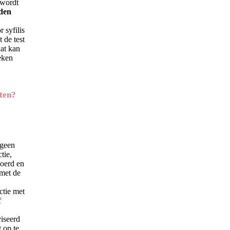
 wordt
den
r syfilis
t de test
aat kan
eken
.
aten?
 geen
tie,
voerd en
met de
ctie met
f
iseerd
 op te