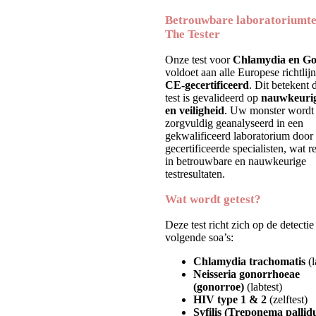
Betrouwbare laboratoriumte
The Tester
Onze test voor
Chlamydia en Go
voldoet aan alle Europese richtlijn
CE-gecertificeerd
. Dit betekent 
test is gevalideerd op
nauwkeuri
en veiligheid
. Uw monster wordt
zorgvuldig geanalyseerd in een
gekwalificeerd laboratorium door
gecertificeerde specialisten, wat re
in betrouwbare en nauwkeurige
testresultaten.
Wat wordt getest?
Deze test richt zich op de detecti
volgende soa’s:
Chlamydia trachomatis
(l
Neisseria gonorrhoeae
(gonorroe)
(labtest)
HIV type 1 & 2
(zelftest)
Syfilis (Treponema palli