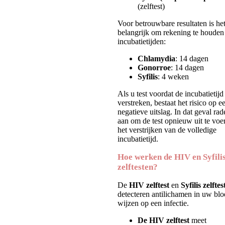
(zelftest)
Voor betrouwbare resultaten is he
belangrijk om rekening te houden
incubatietijden:
Chlamydia
: 14 dagen
Gonorroe
: 14 dagen
Syfilis
: 4 weken
Als u test voordat de incubatietijd 
verstreken, bestaat het risico op e
negatieve uitslag. In dat geval ra
aan om de test opnieuw uit te voe
het verstrijken van de volledige
incubatietijd.
Hoe werken de HIV en Syfili
zelftesten?
De
HIV zelftest
en
Syfilis zelftes
detecteren antilichamen in uw blo
wijzen op een infectie.
De HIV zelftest
meet