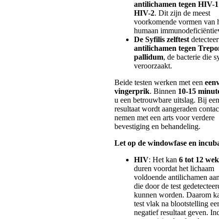
antilichamen tegen HIV-1
HIV-2
. Dit zijn de meest
voorkomende vormen van 
humaan immunodeficiëntiev
De Syfilis zelftest
detecteer
antilichamen tegen Trep
pallidum
, de bacterie die sy
veroorzaakt.
Beide testen werken met een
een
vingerprik
. Binnen
10-15 minut
u een betrouwbare uitslag. Bij een
resultaat wordt aangeraden contac
nemen met een arts voor verdere
bevestiging en behandeling.
Let op de windowfase en incubat
HIV
: Het kan
6 tot 12 we
duren voordat het lichaam
voldoende antilichamen aa
die door de test gedetecteer
kunnen worden. Daarom k
test vlak na blootstelling ee
negatief resultaat geven. In