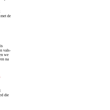
t
 met de
is
en vals-
den we
ren na
s
t
ed die