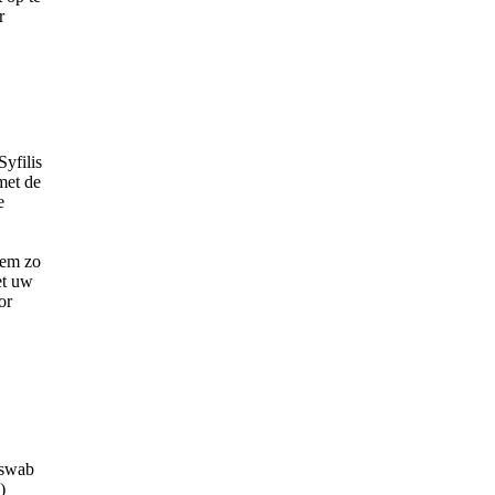
r
yfilis
met de
e
eem zo
et uw
or
 swab
)