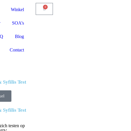
0
Winkel
r
SOA’s
AQ
Blog
Contact
Syfilis Test
kel
Syfilis Test
zich testen op
HIV.