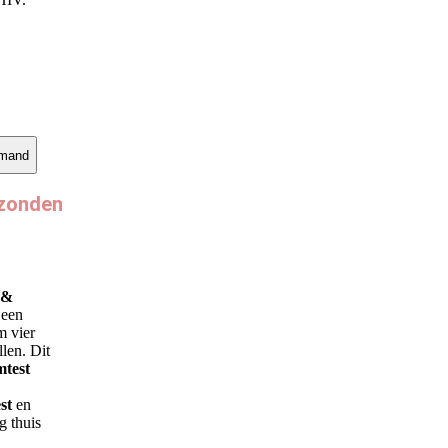
lmand
rzonden
 &
 een
m vier
len. Dit
mtest
st
en
g thuis