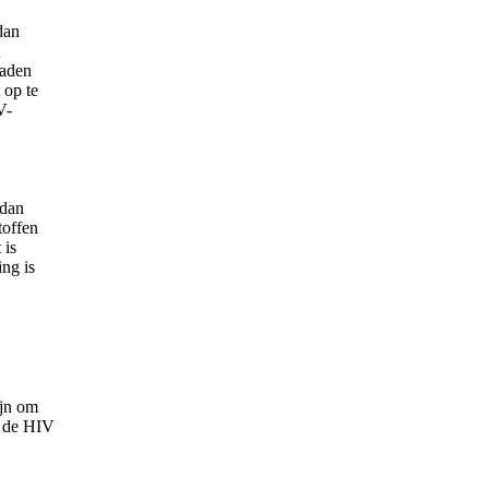
dan
n
raden
 op te
V-
 dan
toffen
 is
ing is
ijn om
r de HIV