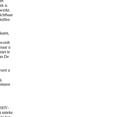
het
ek is
 werkt.
zichtbaar
toffen
.
aatst,
 wordt
 naar u
iet te
van De
oert u
g.
 binnen
e HIV-
) unieke