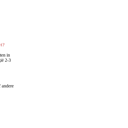
et?
ten in
ië 2-3
f andere