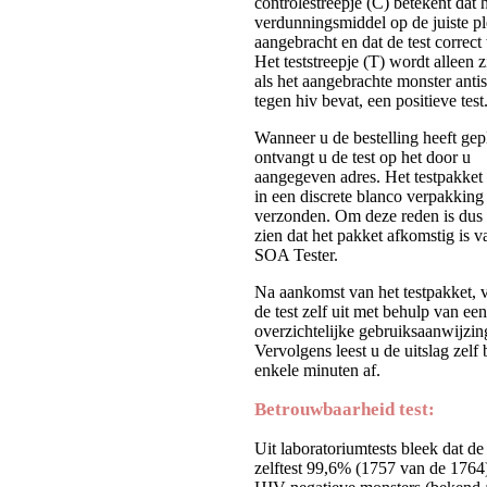
controlestreepje (C) betekent dat 
verdunningsmiddel op de juiste pl
aangebracht en dat de test correct
Het teststreepje (T) wordt alleen 
als het aangebrachte monster antis
tegen hiv bevat, een positieve test
Wanneer u de bestelling heeft gepl
ontvangt u de test op het door u
aangegeven adres. Het testpakket
in een discrete blanco verpakking
verzonden. Om deze reden is dus n
zien dat het pakket afkomstig is 
SOA Tester.
Na aankomst van het testpakket, v
de test zelf uit met behulp van een
overzichtelijke gebruiksaanwijzin
Vervolgens leest u de uitslag zelf
enkele minuten af.
Betrouwbaarheid test:
Uit laboratoriumtests bleek dat d
zelftest 99,6% (1757 van de 1764