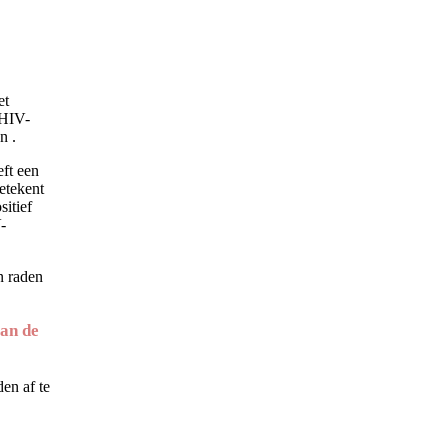
et
 HIV-
n .
eft een
etekent
sitief
-
n raden
van de
en af te