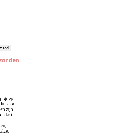
lmand
rzonden
op griep
duitslag
en zijn
ok last
ten,
slag.