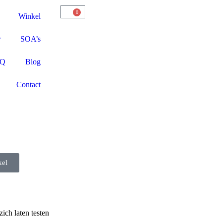
0
Winkel
r
SOA’s
AQ
Blog
Contact
kel
ich laten testen