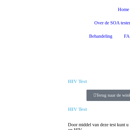
Home
Over de SOA teste
Behandeling
F
HIV Test
Terug naar de win
HIV Test
Door middel van deze test kunt u z
op HIV.