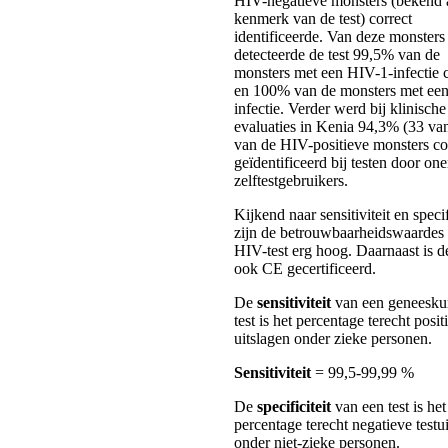
HIV-negatieve monsters (bekend a
kenmerk van de test) correct
identificeerde. Van deze monsters
detecteerde de test 99,5% van de
monsters met een HIV-1-infectie c
en 100% van de monsters met ee
infectie. Verder werd bij klinische
evaluaties in Kenia 94,3% (33 va
van de HIV-positieve monsters co
geïdentificeerd bij testen door on
zelftestgebruikers.
Kijkend naar sensitiviteit en specif
zijn de betrouwbaarheidswaardes
HIV-test erg hoog. Daarnaast is de
ook CE gecertificeerd.
De
sensitiviteit
van een geneesku
test is het percentage terecht posit
uitslagen onder zieke personen.
Sensitiviteit
= 99,5-99,99 %
De
specificiteit
van een test is het
percentage terecht negatieve testu
onder niet-zieke personen.