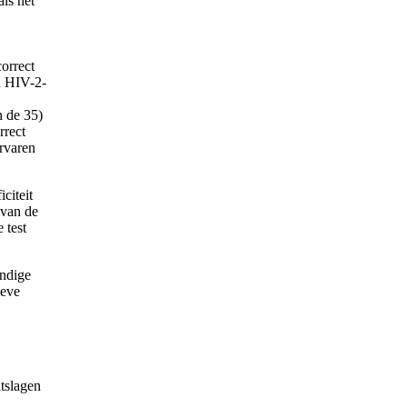
ls het
orrect
n HIV-2-
n de 35)
rrect
ervaren
iciteit
 van de
 test
ndige
ieve
itslagen