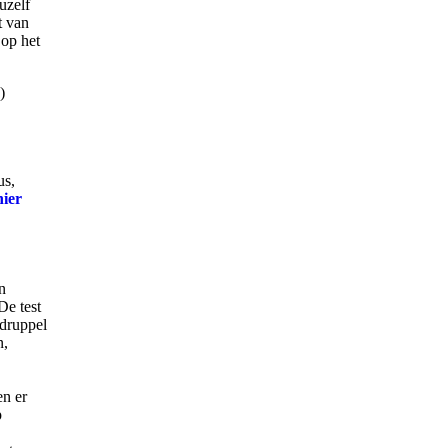
uzelf
t van
op het
)
us,
hier
n
 De test
 druppel
n,
en er
p