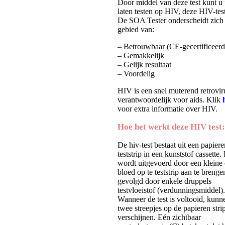
Door middel van deze test kunt u 
laten testen op HIV, deze HIV-tes
De SOA Tester onderscheidt zich 
gebied van:
– Betrouwbaar (CE-gecertificeerd
– Gemakkelijk
– Gelijk resultaat
– Voordelig
HIV is een snel muterend retrovir
verantwoordelijk voor aids.
K
lik
voor extra informatie over HIV.
Hoe het werkt deze HIV test:
De hiv-test bestaat uit een papiere
teststrip in een kunststof cassette.
wordt uitgevoerd door een kleine
bloed op te teststrip aan te brenge
gevolgd door enkele druppels
testvloeistof (verdunningsmiddel).
Wanneer de test is voltooid, kunn
twee streepjes op de papieren stri
verschijnen. Eén zichtbaar